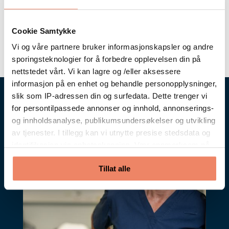
Finansiering
Cookie Samtykke
Vi og våre partnere bruker informasjonskapsler og andre
sporingsteknologier for å forbedre opplevelsen din på
nettstedet vårt. Vi kan lagre og /eller aksessere
informasjon på en enhet og behandle personopplysninger,
slik som IP-adressen din og surfedata. Dette trenger vi
for persontilpassede annonser og innhold, annonserings-
og innholdsanalyse, publikumsundersøkelser og utvikling
av tjenester. I tillegg kan vi utnytte presise stedsdata og
identifikasjon via enhetsskanning. Vær oppmerksom på
at ditt samtykke også gjelder for alle underdomenene
Tillat alle
våre. Når du har gitt tillatelse, vil det dukke opp en
flytende handlingsknapp nederst på skjermen din som lar
deg endre eller trekke tilbake samtykket ditt når som
helst. Vi respekterer dine valg og er forpliktet til å gi deg
en gjennomsiktig og sikker nettleseropplevelse.