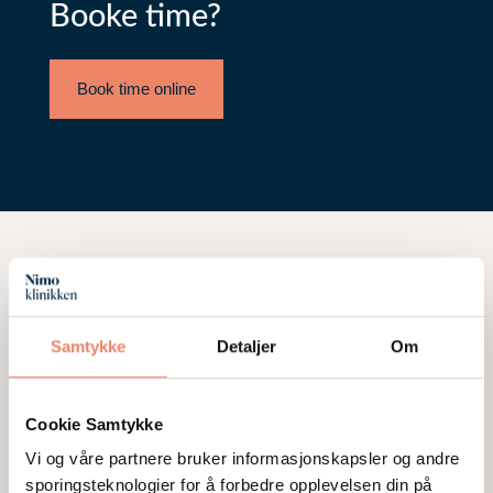
Booke time?
Book time online
Behandlinger
Samtykke
Detaljer
Om
Vi tilbyr et stort utvalg av medisinske og
estetiske hudbehandlinger av både kroppen og
Cookie Samtykke
ansiktet. Ofte er det lite som skal til for å
fremheve din naturlige skjønnhet.
Vi og våre partnere bruker informasjonskapsler og andre
sporingsteknologier for å forbedre opplevelsen din på