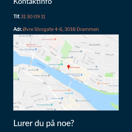
Kontaktinfo
Tlf.
31 30 09 11
Adr.
Øvre Storgate 4-6, 3018 Drammen
Lurer du på noe?