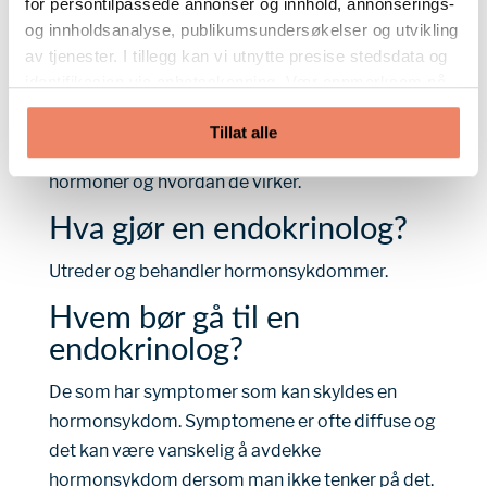
for persontilpassede annonser og innhold, annonserings-
og innholdsanalyse, publikumsundersøkelser og utvikling
Spørsmål og svar
av tjenester. I tillegg kan vi utnytte presise stedsdata og
identifikasjon via enhetsskanning. Vær oppmerksom på
Hva er en endokrinolog?
at ditt samtykke også gjelder for alle underdomenene
Tillat alle
våre. Når du har gitt tillatelse, vil det dukke opp en
En lege som er spesialist på alle kroppens
flytende handlingsknapp nederst på skjermen din som lar
hormoner og hvordan de virker.
deg endre eller trekke tilbake samtykket ditt når som
helst. Vi respekterer dine valg og er forpliktet til å gi deg
Hva gjør en endokrinolog?
en gjennomsiktig og sikker nettleseropplevelse.
Utreder og behandler hormonsykdommer.
Hvem bør gå til en
endokrinolog?
De som har symptomer som kan skyldes en
hormonsykdom. Symptomene er ofte diffuse og
det kan være vanskelig å avdekke
hormonsykdom dersom man ikke tenker på det.