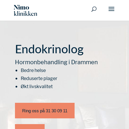
Endokrinolog
Hormonbehandling i Drammen
Bedre helse
Reduserte plager
Økt livskvalitet
Ring oss på 31 30 09 11