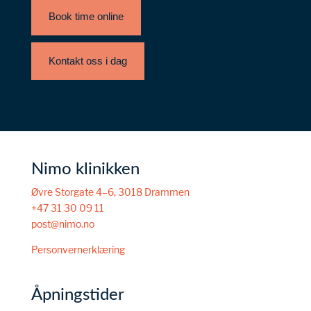
Book time online
Kontakt oss i dag
Nimo klinikken
Øvre Storgate 4–6, 3018 Drammen
+47 31 30 09 11
post@nimo.no
Personvernerklæring
Åpningstider