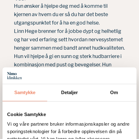
Hun ønsker å hjelpe deg med å komme til
kjernen av hvem du er så du har det beste
utgangspunktet for å ha en god helse.
Linn Hege brenner for å jobbe dypt og helhetlig
og har ved erfaring sett hvordan nervesystemet
henger sammen med bandt annet hudkvaliteten.
Hun vil hjelpe å gi en sunn og sterk hudbarriere i
kombinasjon med pust og bevegelser. Hun
ønsker å gi rom for tilstedeværelse, berøring og
regulering. Bruker intuitiv lesning av hud, kropp
og energi i kombinasjon med de beste
Samtykke
Detaljer
Om
ingrediensene og behandlingene på markedet.
Linn Hege ser hvert menneske individuellt og
Cookie Samtykke
ønsker at du skal føle deg sett og ivaretatt den
tiden du er hos henne.
Vi og våre partnere bruker informasjonskapsler og andre
sporingsteknologier for å forbedre opplevelsen din på
nettstedet vårt. Vi kan lagre og /eller aksessere