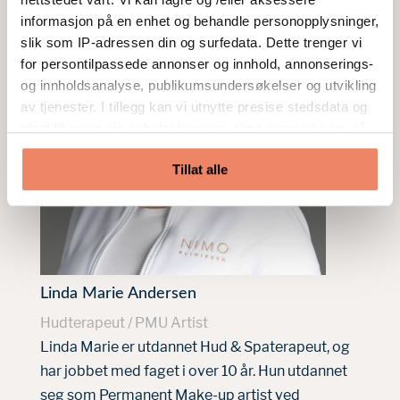
informasjon på en enhet og behandle personopplysninger,
slik som IP-adressen din og surfedata. Dette trenger vi
for persontilpassede annonser og innhold, annonserings-
og innholdsanalyse, publikumsundersøkelser og utvikling
av tjenester. I tillegg kan vi utnytte presise stedsdata og
identifikasjon via enhetsskanning. Vær oppmerksom på
at ditt samtykke også gjelder for alle underdomenene
Tillat alle
våre. Når du har gitt tillatelse, vil det dukke opp en
flytende handlingsknapp nederst på skjermen din som lar
deg endre eller trekke tilbake samtykket ditt når som
helst. Vi respekterer dine valg og er forpliktet til å gi deg
en gjennomsiktig og sikker nettleseropplevelse.
Linda Marie Andersen
Hudterapeut / PMU Artist
Linda Marie er utdannet Hud & Spaterapeut, og
har jobbet med faget i over 10 år. Hun utdannet
seg som
Permanent Make-up artist ved