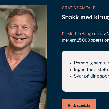
GRATIS SAMTALE
Snakk med kirug
Dr. Morten Haug
er en av 
mer enn
15.000 operasjon
Personlig samtale
Ingen forpliktels
Svar på dine spø
Book samtale