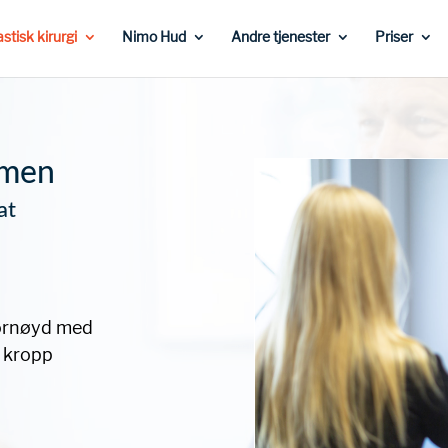
astisk kirurgi
Nimo Hud
Andre tjenester
Priser
mmen
at
r
fornøyd med
 kropp