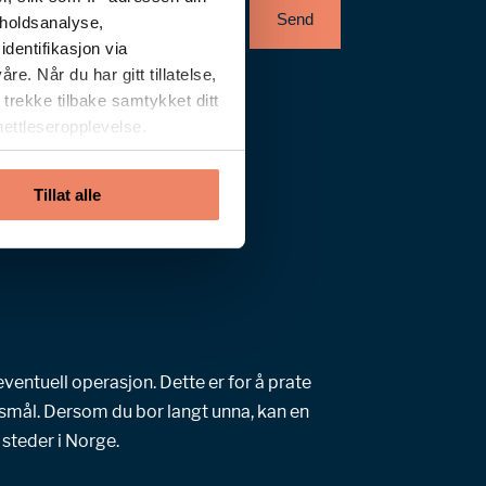
Send
nholdsanalyse,
identifikasjon via
. Når du har gitt tillatelse,
trekke tilbake samtykket ditt
 nettleseropplevelse.
Tillat alle
ventuell operasjon. Dette er for å prate
ørsmål. Dersom du bor langt unna, kan en
 steder i Norge.