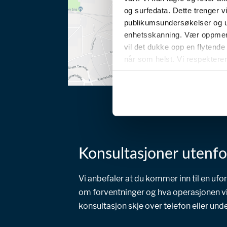
og surfedata. Dette trenger 
publikumsundersøkelser og utvi
enhetsskanning. Vær oppmerks
vil det dukke opp en flytende
når som helst. Vi respekterer 
Konsultasjoner uten
Vi anbefaler at du kommer inn til en ufo
om forventninger og hva operasjonen virk
konsultasjon skje over telefon eller und