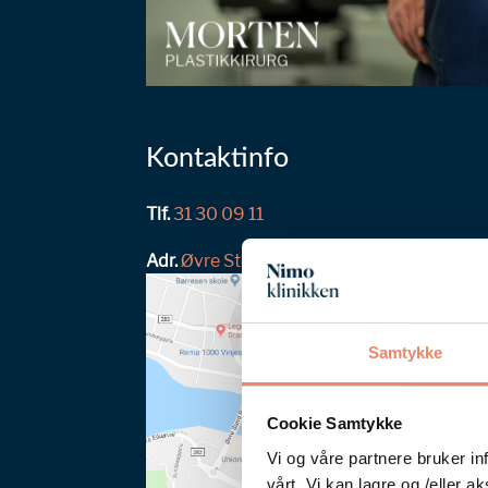
Kontaktinfo
Tlf.
31 30 09 11
Adr.
Øvre Storgate 4–6, 3018 Drammen
Samtykke
Cookie Samtykke
Vi og våre partnere bruker in
vårt. Vi kan lagre og /eller