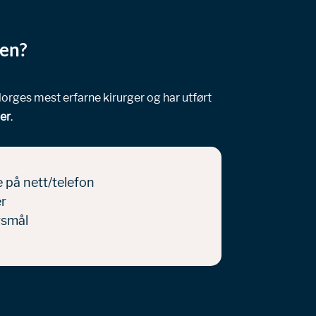
en?
Norges mest erfarne
kirurger og har utført
er
.
 på nett/telefon
er
rsmål