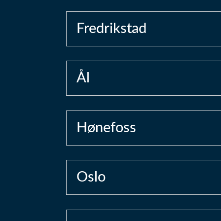
Fredrikstad
Ål
Hønefoss
Oslo