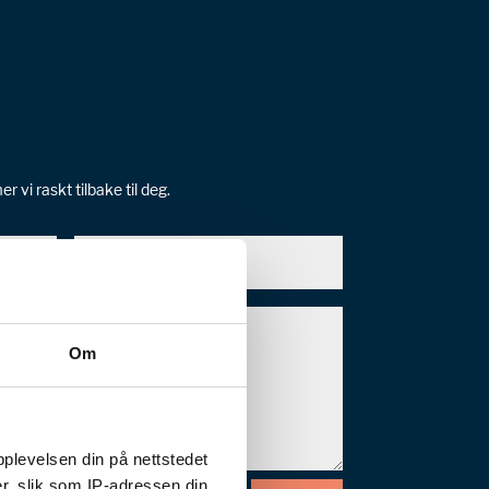
vi raskt tilbake til deg.
Om
pplevelsen din på nettstedet
r, slik som IP-adressen din