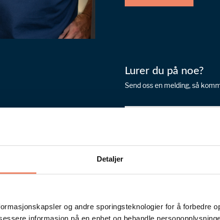
Lurer du på noe?
Send oss en melding, så kommer 
Detaljer
formasjonskapsler og andre sporingsteknologier for å forbedre o
 aksessere informasjon på en enhet og behandle personopplysninge