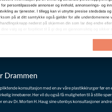
vi for persontilpassede annonser og innhold, annonserings- og in
kling av tjenester. I tillegg kan vi utnytte presise stedsdata og 
Booke time?
om på at ditt samtykke også gjelder for alle underdomenene våre
 handlingsknapp nederst på skjermen din som lar deg endre eller 
dine valg og er forpliktet til å gi deg en gjennomsiktig og sikker
Book time online
Kontakt oss i dag
for Drammen
rpliktende konsultasjon med en av våre plastikkirurger før en e
elig innebærer. Her vil du også få muligheten til å stille sp
er en av Dr. Morten H. Haug sine utenbys konsultasjoner andre