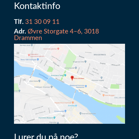
Kontaktinfo
Tlf.
31 30 09 11
Adr.
Øvre Storgate 4–6, 3018
Drammen
Lurer du på noe?