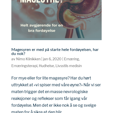
Magesyren er med på starte hele fordøyelsen, har
du nok?
av
Nimo Klinikken
|
jan 6, 2020
|
Ernæring
,
Ernæringsterapi
,
Hudhelse
,
Livsstils medisin
For mye eller for lite magesyre? Har du hørt
uttrykket at «vi spiser med våre øyne?» Når vi ser
maten trigger det en masse nevrologiske
reaksjoner og reflekser som får igang vår
fordøyelse. Men det er ikke nok å se og svelge
maten for å sikre at den blir...