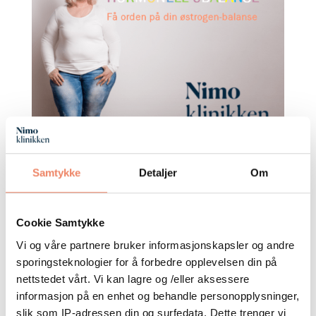
Trett og overvektig?
Samtykke
Detaljer
Om
av
Nimo Klinikken
|
sep 11, 2019
|
Livsstils medisin
,
Ernæring
,
Ernæringsterapi
Cookie Samtykke
Kanskje har du østrogendominans? Er du trett,
Vi og våre partnere bruker informasjonskapsler og andre
gretten, legger lett på deg “muffinsmage”,
sporingsteknologier for å forbedre opplevelsen din på
redusert sexlyst, hetetokter, føler du deg
nettstedet vårt. Vi kan lagre og /eller aksessere
engstelig eller urolig? For mange er
informasjon på en enhet og behandle personopplysninger,
østrogendominans noe ukjent og man tenker
slik som IP-adressen din og surfedata. Dette trenger vi