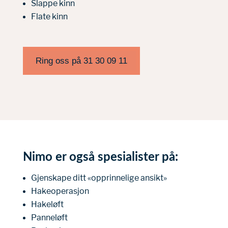
Slappe kinn
Flate kinn
Ring oss på 31 30 09 11
Nimo er også spesialister på:
Gjenskape ditt «opprinnelige ansikt»
Hakeoperasjon
Hakeløft
Panneløft