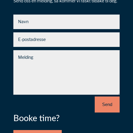
Send oss en melding, så kommer vi raskt tilbake til deg.
Send
Booke time?