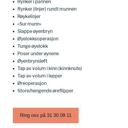
Rynker i pannen
Rynker (linjer) rundt munnen
Røykelinjer
«Sur munn»
Slappe øyenbryn
Øyelokksoperasjon
Tunge øyelokk
Poser under øynene
Øyenbrynsløft
Tap av volum i kinn (kinnknute)
Tap av volum i lepper
Øreoperasjon
Store/hengende øreflipper
Ring oss på 31 30 09 11