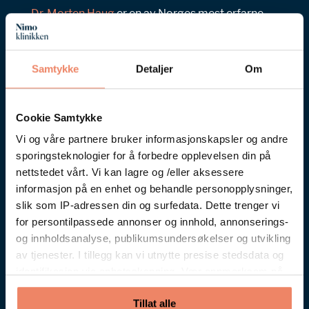
Dr. Morten Haug
er en av Norges mest erfarne
kirurger og har utført mer enn
15.000
operasjoner
.
Samtykke
Detaljer
Om
Personlig samtale på nett/telefon
Cookie Samtykke
Ingen forpliktelser
Vi og våre partnere bruker informasjonskapsler og andre
Svar på dine spørsmål
sporingsteknologier for å forbedre opplevelsen din på
nettstedet vårt. Vi kan lagre og /eller aksessere
informasjon på en enhet og behandle personopplysninger,
slik som IP-adressen din og surfedata. Dette trenger vi
for persontilpassede annonser og innhold, annonserings-
Book samtale
og innholdsanalyse, publikumsundersøkelser og utvikling
av tjenester. I tillegg kan vi utnytte presise stedsdata og
identifikasjon via enhetsskanning. Vær oppmerksom på
at ditt samtykke også gjelder for alle underdomenene
Kontaktinfo
Tillat alle
våre. Når du har gitt tillatelse, vil det dukke opp en