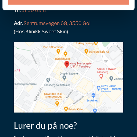
flytende handlingsknapp nederst på skjermen din som lar
Tlf.
31 30 09 11
deg endre eller trekke tilbake samtykket ditt når som
helst. Vi respekterer dine valg og er forpliktet til å gi deg
Adr.
Sentrumsvegen 68, 3550 Gol
en gjennomsiktig og sikker nettleseropplevelse.
(Hos Klinikk Sweet Skin)
Lurer du på noe?