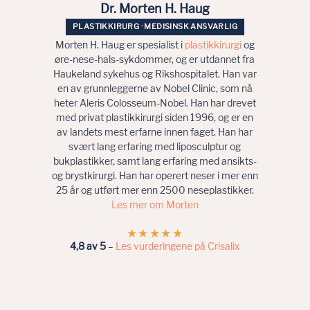
Dr. Morten H. Haug
PLASTIKKIRURG · MEDISINSK ANSVARLIG
Morten H. Haug er spesialist i
plastikkirurgi
og
øre-nese-hals-sykdommer, og er utdannet fra
Haukeland sykehus og Rikshospitalet. Han var
en av grunnleggerne av Nobel Clinic, som nå
heter Aleris Colosseum-Nobel. Han har drevet
med privat plastikkirurgi siden 1996, og er en
av landets mest erfarne innen faget. Han har
svært lang erfaring med liposculptur og
bukplastikker, samt lang erfaring med ansikts-
og brystkirurgi. Han har operert neser i mer enn
25 år og utført mer enn 2500 neseplastikker.
Les mer om Morten
★★★★★
4,8 av 5
–
Les vurderingene på Crisalix