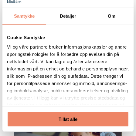
Samtykke
Detaljer
Om
Cookie Samtykke
Fertilitet og infertilitet
av
Nimo Klinikken
|
aug 15, 2019
|
Ernæring
,
Vi og våre partnere bruker informasjonskapsler og andre
Ernæringsterapi
,
Livsstils medisin
sporingsteknologier for å forbedre opplevelsen din på
nettstedet vårt. Vi kan lagre og /eller aksessere
Hva forteller avføringen din om din fertilitet?
informasjon på en enhet og behandle personopplysninger,
Hva sier din avføring om din fertilitet? Få bedre
slik som IP-adressen din og surfedata. Dette trenger vi
fertilitet med en avføringsprøve! Er du en av dem
for persontilpassede annonser og innhold, annonserings-
og innholdsanalyse, publikumsundersøkelser og utvikling
som rynker panna akkurat nå- og lurer på
av tjenester. I tillegg kan vi utnytte presise stedsdata og
hvorfor du skal ta en avføringsprøve? En del av
identifikasjon via enhetsskanning. Vær oppmerksom på
oss har tatt en avføringsprøve...
at ditt samtykke også gjelder for alle underdomenene
Tillat alle
våre. Når du har gitt tillatelse, vil det dukke opp en
flytende handlingsknapp nederst på skjermen din som lar
deg endre eller trekke tilbake samtykket ditt når som