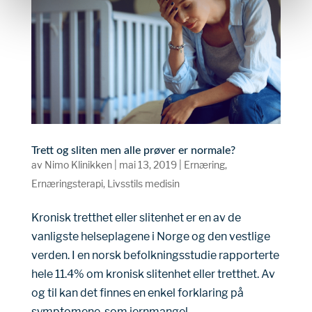
helst. Vi respekterer dine valg og er forpliktet til å gi deg
en gjennomsiktig og sikker nettleseropplevelse.
Trett og sliten men alle prøver er normale?
av
Nimo Klinikken
|
mai 13, 2019
|
Ernæring
,
Ernæringsterapi
,
Livsstils medisin
Kronisk tretthet eller slitenhet er en av de
vanligste helseplagene i Norge og den vestlige
verden. I en norsk befolkningsstudie rapporterte
hele 11.4% om kronisk slitenhet eller tretthet. Av
og til kan det finnes en enkel forklaring på
symptomene, som jernmangel...