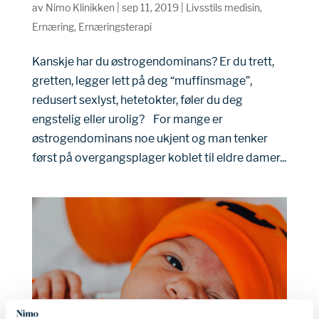
av
Nimo Klinikken
|
sep 11, 2019
|
Livsstils medisin
,
Ernæring
,
Ernæringsterapi
Kanskje har du østrogendominans? Er du trett,
gretten, legger lett på deg “muffinsmage”,
redusert sexlyst, hetetokter, føler du deg
engstelig eller urolig? For mange er
østrogendominans noe ukjent og man tenker
først på overgangsplager koblet til eldre damer...