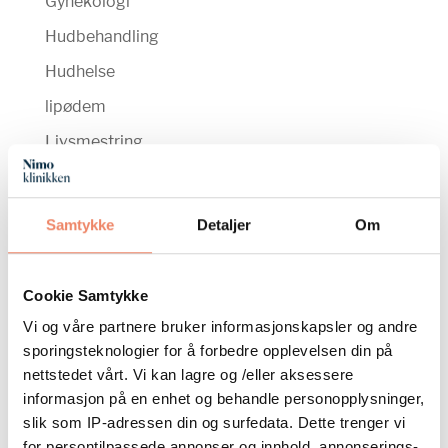
Gynekologi
Hudbehandling
Hudhelse
lipødem
Livsmestring
Livsmestringsterapi
Livsstils medisin
Samtykke
Detaljer
Om
Pessarer- FemCap
Plastisk kirurgi
Cookie Samtykke
Sexologi
Vi og våre partnere bruker informasjonskapsler og andre
sporingsteknologier for å forbedre opplevelsen din på
Urologi
nettstedet vårt. Vi kan lagre og /eller aksessere
informasjon på en enhet og behandle personopplysninger,
Arkiv:
slik som IP-adressen din og surfedata. Dette trenger vi
januar 2022
for persontilpassede annonser og innhold, annonserings-